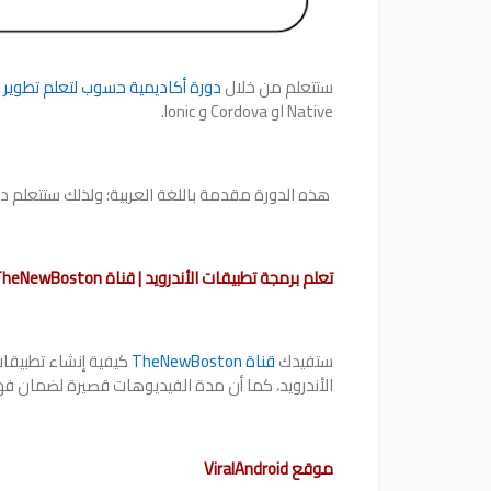
ستتعلم من خلال
دورة أكاديمية حسوب لتعلم تطوير ت
Native او Cordova و Ionic.
هذه الدورة مقدمة باللغة العربية؛ ولذلك ستتعلم دو
تعلم برمجة تطبيقات الأندرويد | قناة TheNewBoston
ستفيدك
قناة TheNewBoston
الأندرويد، كما أن مدة الفيديوهات قصيرة لضمان فه
موقع ViralAndroid