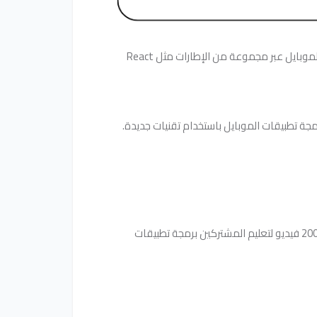
أهم تقنيات الويب الموجودة في تطوير تطبيقات الجوال و الموبايل عبر مجموعة من الإطارات مثل React
جة تطبيقات الموبايل باستخدام تقنيات جديدة.
كيفية إنشاء تطبيقات الأندرويد من خلال الكثير من الفيديوهات المختلفة، حيث تحتوي القناة على 200 فيديو لتعليم المشتركين برمجة تطبيقات