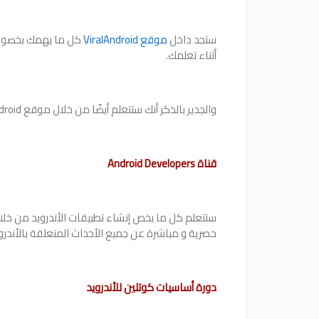
ستجد داخل
موقع ViralAndroid
كل ما يهمك بخصوص بر
أثناء تعلمك.
والجدير بالذكر أنك ستتعلم أيضًا من خلال موقع ViralAndroid كيفية تصميم واجهة المستخدم، وهو من أهم المواقع التي أرشحها لك لتعلم المجال.
قناة Android Developers
ستتعلم كل ما يخص إنشاء تطبيقات الأندرويد من خلا
حصرية و مباشرة عن جميع الأحداث المتعلقة بالأندرو
دورة أساسيات كوتلين للأندرويد