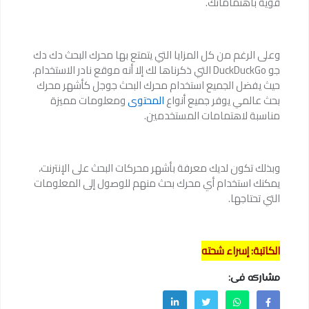
قوية باهتماماتك.
وعلى الرغم من كل المزايا التي يتمتع بها محرك البحث دك دك
جو DuckDuckGo التي ذكرناها لك إلا أنه موقع نادر الاستخدام،
حيث يفضل الجميع استخدام محرك البحث جوجل كأشهر محرك
بحث عالمي يوفر جميع أنواع
المحتوى
ومعلومات مميزة
مناسبة لاهتمامات المستخدمين.
وبذلك تكون لديك معرفة بأشهر محركات البحث على الإنترنت،
يمكنك استخدام أي محرك بحث منهم للوصول إلى المعلومات
التي تحتاجها.
الكاتبة: إسراء شحته
مشاركه فى: