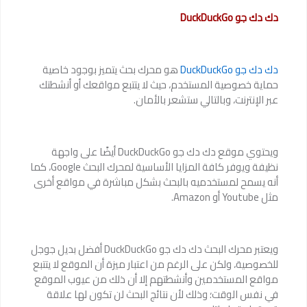
دك دك جو DuckDuckGo
دك دك جو DuckDuckGo
هو محرك بحث يتميز بوجود خاصية
حماية خصوصية المستخدم، حيث لا يتتبع مواقعك أو أنشطتك
عبر الإنترنت، وبالتالي ستشعر بالأمان.
ويحتوي موقع دك دك جو DuckDuckGo أيضًا على واجهة
نظيفة ويوفر كافة المزايا الأساسية لمحرك البحث Google، كما
أنه يسمح لمستخدميه بالبحث بشكل مباشرة في مواقع أخرى
مثل Youtube أو Amazon.
ويعتبر محرك البحث دك دك جو DuckDuckGo أفضل بديل جوجل
للخصوصية، ولكن على الرغم من اعتبار ميزة أن الموقع لا يتتبع
مواقع المستخدمين وأنشطتهم إلا أن ذلك من عيوب الموقع
في نفس الوقت؛ وذلك لأن نتائج البحث لن تكون لها علاقة