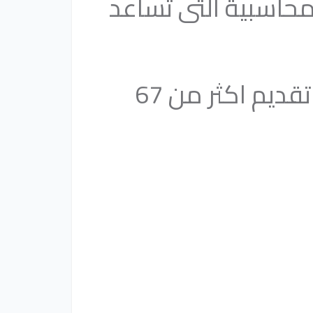
حاسبية التى تساعد
وبالتالى كخدمة مجانية من فريق هنساعدك تبدأ هو تقديم اكثر من 67