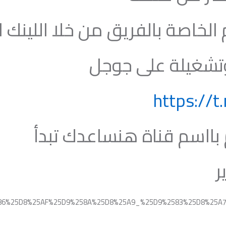
م الخاصة بالفريق من خلا اللينك ا
 وتشغيلة على جوجل
https://
م بااسم قناة هنساعدك تبدأ
ر
586%25D8%25AF%25D9%258A%25D8%25A9_%25D9%2583%25D8%25A7%