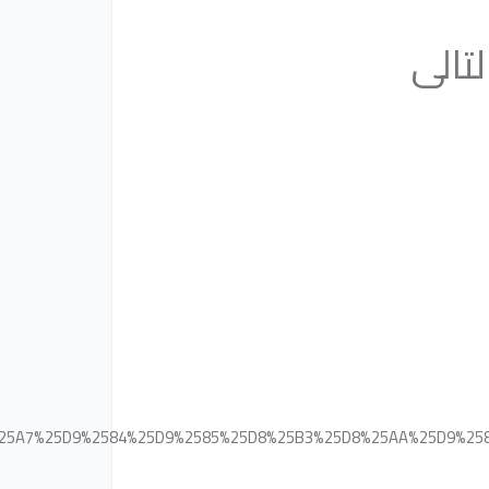
لتالى
D8%25A7%25D9%2584%25D9%2585%25D8%25B3%25D8%25AA%25D9%2