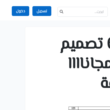
تسجيل
دخول
للمحاسبين فقط - عدد 67 تصميم
ناااا
ة