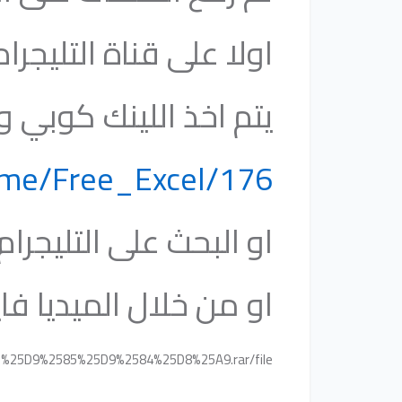
اولا على قناة التليجرا
يتم اخذ اللينك كوبي
t.me/Free_Excel/176
او البحث على التليجرا
او من خلال الميديا فاي
25D9%2585%25D9%2584%25D8%25A9.rar/file