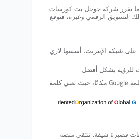
ندما تقرر شركة جوجل بث كورسات
ك التسويق الرقمي وغيره، فتوقع
لى شبكة الإنترنت. أسسها لاري
Google
لمة
مكانًا، حيث تعني كلمة
riented
O
rganization of
O
lobal
G
ات قصيرة شيقة. تنتقي منصة