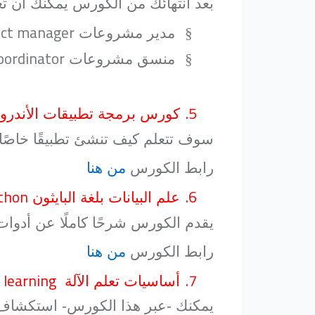
بعد انتهائك من الكورس يمكنك أن ت
ect manager
§
مدير مشروعات
oordinator
§
منسق مشروعات
5.
كورس برمجة تطبيقات الأندرو
سوف تتعلم كيف تنشئ تطبيقًا خاصًا 
رابط الكورس
من هنا
ython
6.
علم البيانات بلغة البايثون
يقدم الكورس شرحًا كاملًا عن أدوات و
رابط الكورس
من هنا
 learning
7.
أساسيات تعلم الآلة
يمكنك -عبر هذا الكورس- استكشاف تكن