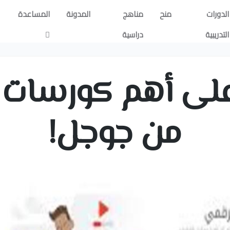
الدورات
منح
مناهج
المدونة
المساعدة
التدريبية
دراسية
لى أهم كورسات م
من جوجل!