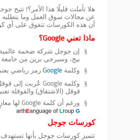
هلا تأملت قليلًا هذا الأمر؟! تتيح جو
عن مجالات سوق العمل وما يتطلبه م
أن هذه الكورسات تتفوق على أي ك
Google
ماذا تعني
؟
§
إن جوجل شركة ضخمة عالمية ن
بيج، وسيرجي برين من جامعة س
Google
§
وكلمة
رمز رياضي يعني (الرقم 1 ويليه مائة 0)، وتعني أيضًا نظ
Google
§
وكلمة
عُربت إلى قوقل،
قوقل (الاشتقاق) والقوقلة تعن
Google
§
ورغم أن كلمة
لها معان
arth
E
anguage of
L
roup
G
كورسات جوجل
تتميز كورسات جوجل بأنها تستهدف 