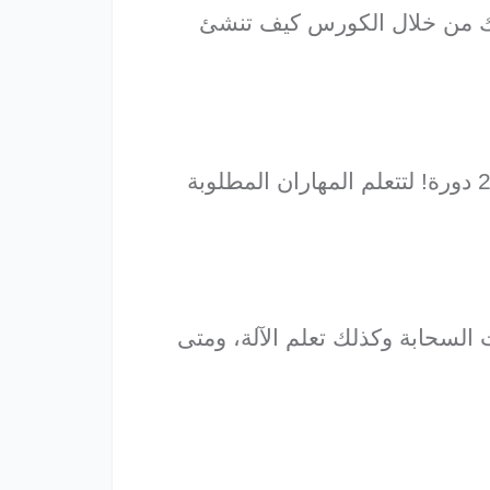
نك من خلال الكورس كيف تنشئ
تقدم جوجل سلسلة ضخمة من الدورات في مجال التسويق الإلكتروني حيث يبلغ عددها 24 دورة! لتتعلم المهاران المطلوبة
سحابة وكذلك تعلم الآلة، ومتى