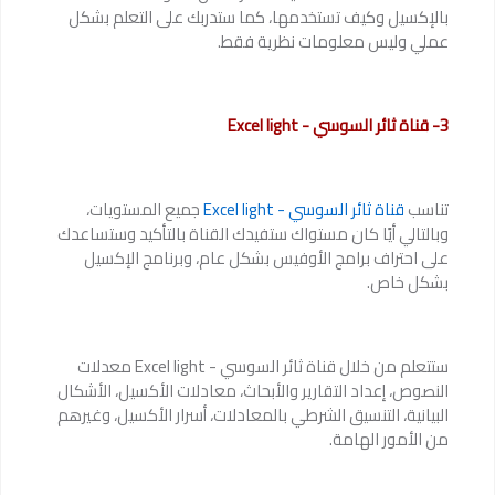
بالإكسيل وكيف تستخدمها، كما ستدربك على التعلم بشكل
عملي وليس معلومات نظرية فقط.
3- قناة ثائر السوسي - Excel light
تناسب
قناة ثائر السوسي - Excel light
جميع المستويات،
وبالتالي أيًا كان مستواك ستفيدك القناة بالتأكيد وستساعدك
على احتراف برامج الأوفيس بشكل عام، وبرنامج الإكسيل
بشكل خاص.
ستتعلم من خلال قناة ثائر السوسي - Excel light معدلات
النصوص، إعداد التقارير والأبحاث، معادلات الأكسيل، الأشكال
البيانية، التنسيق الشرطي بالمعادلات، أسرار الأكسيل، وغيرهم
من الأمور الهامة.