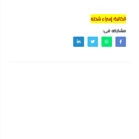
الكاتبة: إسراء شحته
مشاركه فى: