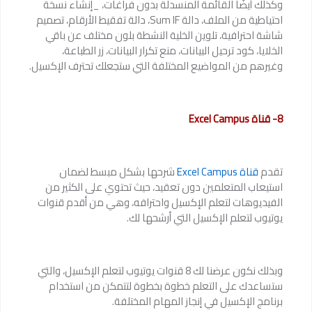
وكذلك أيضًا القائمة المنسدلة بدون فراغات، _إنشاء نسخة
احتياطية من الملف، دالة Sum IF، دالة تفقيط الأرقام، تصميم
شاشة احترافية، تلوين الخلية النشطة بلون مختلف عن باقي
الخلايا، كود ترحيل البيانات، منع تكرار البيانات، زر الطباعة،
وغيرهم من المواضيع المختلفة التي ستجعلك تحترف الإكسيل.
8- قناة Excel Campus
تقدم
قناة Excel Campus
شرحها بشكل مبسط لضمان
استيعاب المتعلمين دون تعقيد، حيث تحتوي على الكثير من
الفيديوهات لتعلم الإكسيل واحترافه، وهي من أقدم قنوات
يوتيوب لتعلم الإكسيل التي أرشحها لك.
وبذلك نكون عرضنا لك 8 قنوات يوتيوب لتعلم الإكسيل، والتي
ستساعدك على التعلم خطوة بخطوة لتتمكن من استخدام
برنامج الإكسيل في إنجاز المهام المختلفة.