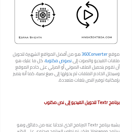
موقع
360Converter
هو من أفضل المواقع الشهيرة لتحويل
ملفات الفيديو والصوت إلى
نصوص مكتوبة
، كل ما عليك هو
أن تقوم بتحميل الملف الصوتي أو المرئي على خادم الموقع
وسيحلل الخادم الملفات ثم يحولها إلى صيغ نصية، كما أنه يتميز
بإمكانية توفير النص بلغات متعددة.
برنامج Textr لتحويل الفيديو إلى نص مكتوب
يشبه برنامج Textr البرنامج الذي تحدثنا عنه من دقائق وهو
برنامج Voicepop، ولكن تم تطوير البرنامج ويحتوي على الكثير