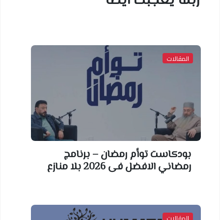
ربما يعجبك أيضا
المقالات
بودكاست توأم رمضان – برنامج
رمضاني الافضل فى 2026 بلا منازع
المقالات