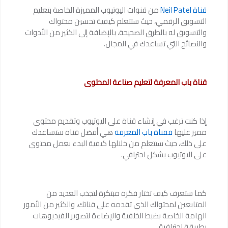
قناة Neil Patel
من قنوات اليوتيوب المميزة الخاصة بتعليم
التسويق الرقمي، حيث ستتعلم كيفية تحسين محتواك
والتسويق له بالطرق الصحيحة، بالإضافة إلى الكثير من الأدوات
والنصائح التي تساعدك في المجال.
قناة باب المعرفة لتعليم صناعة المحتوى
إذا كنت ترغب في إنشاء قناة على اليوتيوب وتقديم محتوى
مميز عليها
فقناة باب المعرفة
هي أفضل قناة ستساعدك
على ذلك، حيث ستتعلم من خلالها كيفية البدء بعمل محتوى
على اليوتيوب بشكل احترافي.
كما ستعرف كيف تختار فكرة مبتكرة لتجذب العديد من
المتابعين لمحتواك الذي تقدمه على قناتك، والكثير من الأمور
الهامة الخاصة بضبط الخلفية والإضاءة لتصوير الفيديوهات
بطريقة احترافية.