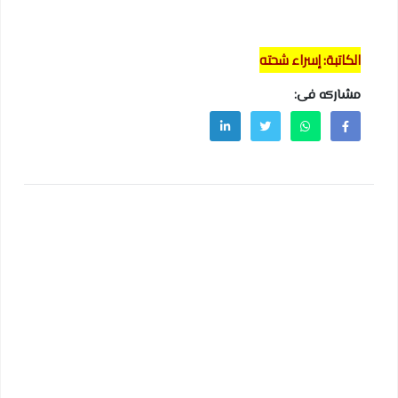
الكاتبة: إسراء شحته
مشاركه فى: