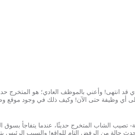
 قد انتهى! وأعني بالموظف العادي؛ هو المتخرج حديثً
على أي وظيفة حتى الآن! وكيف ذلك في وجود موقع و
يب الشاب المتخرج حديثًا، عندما يتفاجأ بسوق العمل 
حدث حالة من الرفض التام للواقع! والسبب الرئيس يت