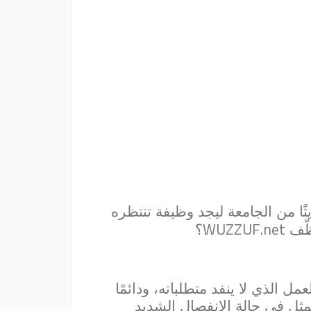
ا من الجامعة ليجد وظيفة تنتظره
WUZZUF.net
ظّف
؟
الذي لا ينفد متطلباته، ودائمًا
مثل في حالة الانفصال الشديد