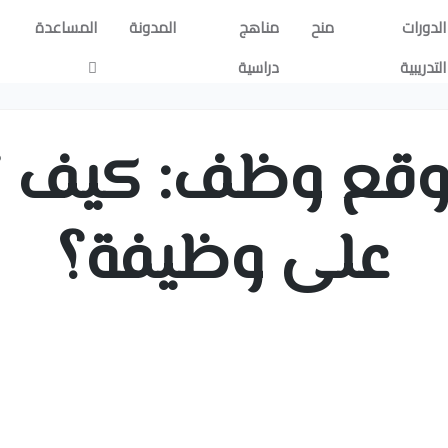
الدورات
منح
مناهج
المدونة
المساعدة
التدريبية
دراسية
موقع وظف: كيف 
على وظيفة؟