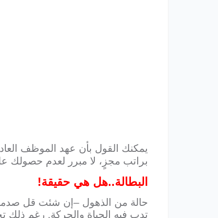
يمكنك القول بأن عهد الموظف العادي
براتب مجزٍ، لا مبرر لعدم حصولك 
البطالة..هل هي حقيقة!
حالة من الذهول –إن شئت قل صدمة- تص
تدب فيه الحياة والحركة. رغم ذلك ت