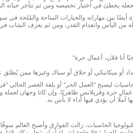
له يخطئ في اختيار تخصصه ومن ثم تتأخر حياته المه
أيضًا بين مهاراته والخيارات المتاحة والمُلحة في سو
الة من اليأس وانعدام القدر، ومن ثم يعزف الشاب ف
ًا أنا فلان، أعمال حرة"
داد أو ميكانيكي أو حلاق أو سباك وغيرها ممن يُطلق 
حاسبات ليصبح "العمل الحر" أو بلغة العصر الحالي "ف
أعمال حرة وفريلانس ظاهريًا، وإن كانا وجهان لعملة واح
آملًا أن يؤدي فيها أداء لا بأس به.
ولوجيا الحاسبات، زالت الفوارق وأصبح العالم سوقًا 
تقليدي للعمل؛ فلا حاجة لشراء أو استئجار مكان لإدا