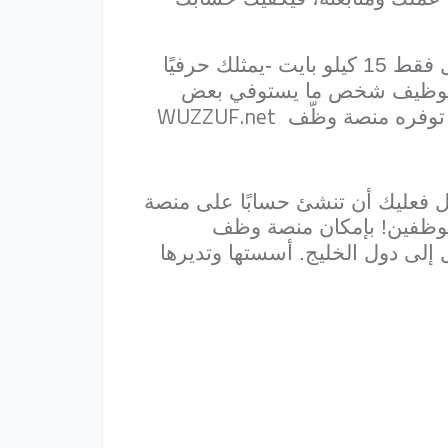
) الذي يشغل فقط 15 كيلو بايت -يمثلك حرفيًا
في توظيف شخص ما يستوفي بعض
WUZZUF.net
ا توفره منصة وظّف
امل فعليك أن تنشئ حسابًا على منصة
موظفين! بإمكان منصة وظف
لى دول الخليج. أسستها وتديرها