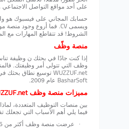
على أحد مواقع التواصل الاجتماعي وأ
حسابك المجاني على فيسبوك هو وا
CV
ويسمى
. فما أروع وجود منصة 
الشروط! قد تتقاطع المهارات مع ا
منصة وظّف
إذا كنت جادًا في بحثك ن وظيفة تناس
وظف التي تتولى أمر وظيفتك. فالم
WUZZUF.net
توسيع نطاق بحثك في 
BasharSoft
عام 2009.
ZZUF.net
مميزات منصة وظف
بين منصات التوظيف المتعددة، لماذ
فيما يلي أهم الأسباب التي تجعلك
·
عرضت منصة وظف أكثر من 1.5مليون سيرة ذاتية عبر موقعها