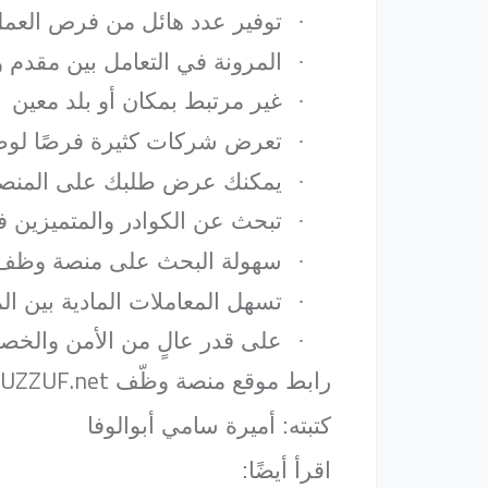
·
توفير عدد هائل من فرص العمل، أُعلن عن أكثر من
·
المرونة في التعامل بين مقدم 
·
غير مرتبط بمكان أو بلد معين
·
تعرض شركات كثيرة فرصًا لو
·
يمكنك عرض طلبك على المنصة
·
تبحث عن الكوادر والمتميزين 
·
سهولة البحث على منصة وظف، ا
·
تسهل المعاملات المادية بين 
·
على قدر عالٍ من الأمن والخص
UZZUF.net
رابط موقع منصة وظّف
كتبته: أميرة سامي أبوالوفا
اقرأ أيضًا: