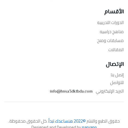
الأقسام
الدورات التدريبيه
مناهج دراسيه
مسابقات ومنح
المقالات
الإتصال
إتصل بنا
للتواصل
البريد الإليكتروني
info@hnsa3dktbda.com
حقوق الطبع والنشر
©2022 هنساعدك تبدأ
. كل الحقوق محفوظة.
Designed and Developed by
naryano