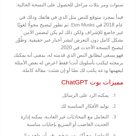
سنوات ومر بثلاث مراحل للحصول على النسخة الحالية:
فبدأ بمجرد متوقع للنص مثل الذي في هاتفك وذلك في
Elon Musks
عام 2018 في
. ثم تطور ليصبح محولًا لغويًا
غير خاضع للإشراف ولكن ذلك لم يكن ليضمن الأمن
بشكل كامل دون التعرض لنشر أخبار غير حقيقية. وطُوِّر
ليصبح النسخة الأحدث في 2020.
فهو يسعى ليطابق النص الذي قدمته له، بمعنى أنه يمكنك
برمجته ليكتب بأسلوبك أنت! فقط اعرض له بعض الأمثلة
ليفهمها ودعه يكتب لك نصًا أو-إن شئت- مقالة كاملة.
مميزات بوت
ChatGPT
1.
يمكنه الرد على الرسائل
2.
توليد الأفكار المناسبة لك
3.
التعامل مع المحادثات غير العادية، يمكنه إدارة
الحديث الغاضب أو السريع بإجابات مناسبة
4.
التواصل مع أكثر من شخص في آن واحد مثل