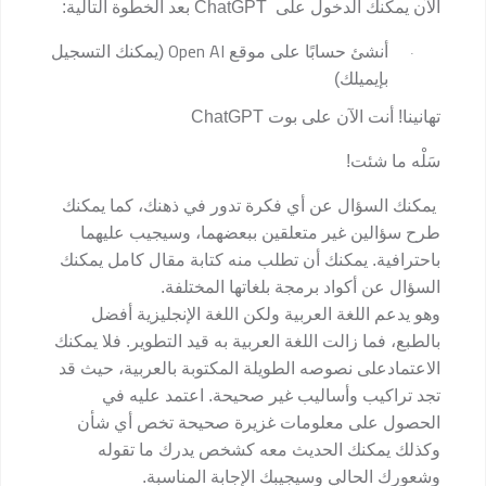
الآن يمكنك الدخول على
ChatGPT
بعد الخطوة التالية:
Open AI
أنشئ حسابًا على موقع
(يمكنك التسجيل
·
بإيميلك)
تهانينا! أنت الآن على بوت
ChatGPT
سَلْه ما شئت!
يمكنك السؤال عن أي فكرة تدور في ذهنك، كما يمكنك
طرح سؤالين غير متعلقين ببعضهما، وسيجيب عليهما
باحترافية. يمكنك أن تطلب منه كتابة مقال كامل يمكنك
السؤال عن أكواد برمجة بلغاتها المختلفة.
وهو يدعم اللغة العربية ولكن اللغة الإنجليزية أفضل
بالطبع، فما زالت اللغة العربية به قيد التطوير. فلا يمكنك
الاعتمادعلى نصوصه الطويلة المكتوبة بالعربية، حيث قد
تجد تراكيب وأساليب غير صحيحة. اعتمد عليه في
الحصول على معلومات غزيرة صحيحة تخص أي شأن
وكذلك يمكنك الحديث معه كشخص يدرك ما تقوله
وشعورك الحالي وسيجيبك الإجابة المناسبة.