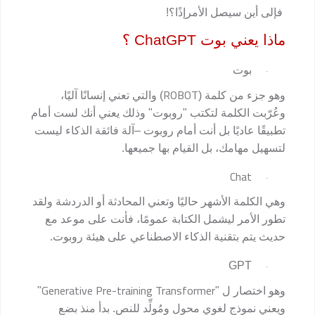
فإلى أين سيصل الأمرإذًا؟!
ماذا يعني بوت
ChatGPT
؟
بوت
·
ROBOT
وهو جزء من كلمة (
) والتي تعني إنسانًا آليًا،
وعُرّبت الكلمة لتكتب "روبوت" وذلك يعني أنك لست أمام
تطبيقًا عاديًا بل أنت أمام روبوت –آلة فائقة الذكاء ليست
لتسهيل مهامك، بل القيام بها جميعها.
Chat
·
وهي الكلمة الأشهر حاليًا وتعني المحادثة أو الدردشة ولقد
تطور الأمر ليشمل الكتابة عمومًا، فأنت على موعد مع
حديث يتم بتقنية الذكاء الاصطناعي على هيئة روبوت.
GPT
·
Generative Pre-training Transformer
وهو اختصار ل "
"
ويعني نموذج لغوي محول ومُولِّد للنص. بدأ منذ بضع