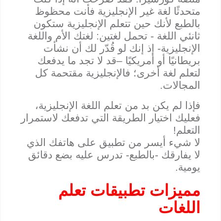
متحدثًا لغة غير الإنجليزية فأنت محظوظ
بالطبع لأنك حين تتعلم الإنجليزية ستكون
ثانئي اللغة - تحمل لغتين: لغتك الأم واللغة
الإنجليزية- إذ إنك لو قُدّر لك أن نشأت
بريطانيًا أو أمريكيًا –قد لا تجد ما يدفعك
لتعلم لغة أخرى؛ فالإنجليزية مقتحمة كل
المجالات.
فإذا لم يكن بد من تعلم اللغة الإنجليزية،
فعليك اختيار الطريقة التي تدفعك لاستمرار
التعلم!
لا شيء أيسر من تطبيق على هاتفك الذي
لا يفارقك -بالطبع- تدرس عليه بضع دقائق
يومية.
مميزات تطبيقات تعلم
اللغات