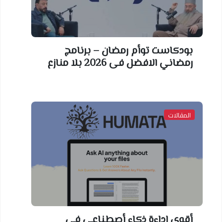
بودكاست توأم رمضان – برنامج
رمضاني الافضل فى 2026 بلا منازع
المقالات
أقوي اداءة ذكاء أصطناعي في