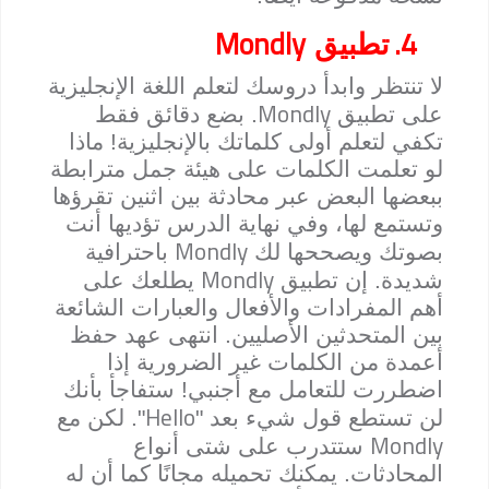
Mondly
4.
تطبيق
لا تنتظر وابدأ دروسك لتعلم اللغة الإنجليزية
Mondly
على تطبيق
. بضع دقائق فقط
تكفي لتعلم أولى كلماتك بالإنجليزية! ماذا
لو تعلمت الكلمات على هيئة جمل مترابطة
ببعضها البعض عبر محادثة بين اثنين تقرؤها
وتستمع لها، وفي نهاية الدرس تؤديها أنت
Mondly
بصوتك ويصححها لك
باحترافية
Mondly
شديدة. إن تطبيق
يطلعك على
أهم المفرادات والأفعال والعبارات الشائعة
بين المتحدثين الأصليين. انتهى عهد حفظ
أعمدة من الكلمات غير الضرورية إذا
اضطررت للتعامل مع أجنبي! ستفاجأ بأنك
Hello
لن تستطع قول شيء بعد "
". لكن مع
Mondly
ستتدرب على شتى أنواع
المحادثات. يمكنك تحميله مجانًا كما أن له