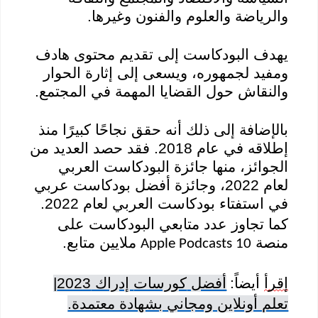
والرياضة والعلوم والفنون وغيرها.
يهدف
البودكاست
إلى تقديم محتوى هادف
ومفيد لجمهوره، ويسعى إلى إثارة الحوار
والنقاش حول القضايا المهمة في المجتمع.
بالإضافة إلى ذلك أنه
حقق نجاحًا كبيرًا منذ
إطلاقه في عام 2018. فقد حصد العديد من
الجوائز، منها جائزة
البودكاست
العربي
لعام 2022، وجائزة أفضل
بودكاست
عربي
في استفتاء
بودكاست
العربي لعام 2022.
كما تجاوز عدد متابعي
البودكاست
على
منصة
ملايين متابع.
Apple Podcasts 10
إقرأ
أيضاً:
أفضل
كورسات
إدراك 2023|
تعلم أونلاين ومجاني بشهادة معتمدة.