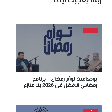
ربما يعجبك أيضا
المقالات
بودكاست توأم رمضان – برنامج
رمضاني الافضل فى 2026 بلا منازع
المقالات