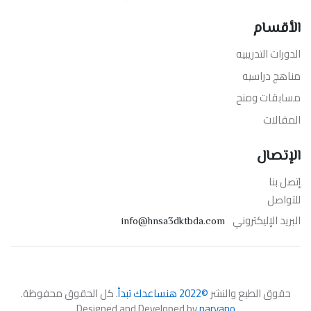
الأقسام
الدورات التدريبيه
مناهج دراسيه
مسابقات ومنح
المقالات
الإتصال
إتصل بنا
للتواصل
البريد الإليكتروني
info@hnsa3dktbda.com
حقوق الطبع والنشر
©2022 هنساعدك تبدأ
. كل الحقوق محفوظة.
Designed and Developed by
naryano