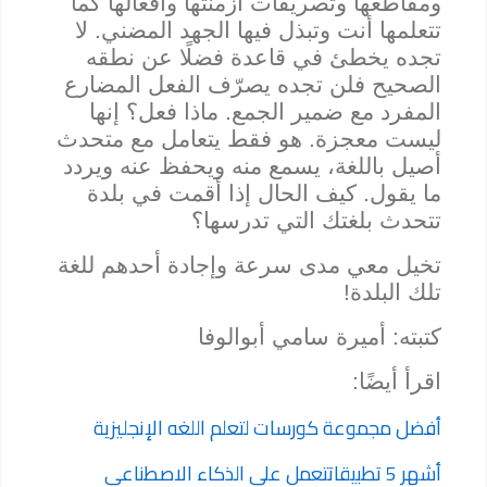
ومقاطعها وتصريفات أزمنتها وأفعالها كما
تتعلمها أنت وتبذل فيها الجهد المضني. لا
تجده يخطئ في قاعدة فضلًا عن نطقه
الصحيح فلن تجده يصرّف الفعل المضارع
المفرد مع ضمير الجمع. ماذا فعل؟ إنها
ليست معجزة. هو فقط يتعامل مع متحدث
أصيل باللغة، يسمع منه ويحفظ عنه ويردد
ما يقول. كيف الحال إذا أقمت في بلدة
تتحدث بلغتك التي تدرسها؟
تخيل معي مدى سرعة وإجادة أحدهم للغة
تلك البلدة!
كتبته: أميرة سامي أبوالوفا
اقرأ أيضًا:
أفضل مجموعة كورسات لتعلم اللغه الإنجليزية
أشهر 5 تطبيقاتتعمل على الذكاء الاصطنا
عي