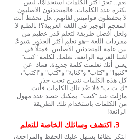
نعم.. تحرَّ أكثر الكلمات استخدامًا، ليس
بكثرة عدد الكلمات. فالمتحدثون الأصليون
لا يحفظون قواميس لغاتهم، هل تحفظ أنت
المعجم الوجيز في اللغة العربية؟! بالطبع لا.
ولعل أفضل طريقة لتعلم قدر عظيم من
مفردات اللغة –هو تعلم أكثر الجذور شيوعًا
بين عامة المتحدثين الأصليين. فمثلًا في
لغتنا العربية الرائعة، تعلمك لكلمة "كتب"
يعني أنك تعلمت كلمة جديدة. فماذا عن
"كتبوا" و"كتاب" و"كتابة" و"كُتب" و"اكتب"،
كل هذه الكلمات تندرج تحت جذر
"ك.ت.ب" فلا تعُد تلك الكلمات فأنت
مازلت عند "كتب". يمكنك حصد عدد مهول
من الكلمات باستخدام تلك الطريقة
الرائعة!
3.
اكتشف وسائلك الخاصة للتعلم
ابتكر نظامًا يسهل عليك الحفظ والمراجعة،