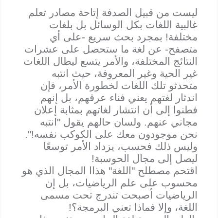
ليست من قبيل الصدفة إتاحة مصادر تعلم
غالبية اللغات بكل الوسائل بل بلغات
مختلفة! بمجرد بحث سريع -على أي
متصفح- عن لغة ما ستحصل على عشرات
النتائج المختلفة، والأمر يتسع ليطال اللغات
غير الحية وغير المعروفة، حيث انتبه
متحدثو تلك اللغات لخطورة الأمر، فإن
اندثار لغتهم يعني فناء عرقهم، بل إنهم
فطنوا إلى أن انتشار لغاتهم بمثابة إعلان
مجاني عنهم. ولسان حالهم يقول "انتبه
نحن موجودون معك على الكوكب نفسه!".
وليس ذلك فحسب، يزداد الأمر توسعًا
ليصل إلى مجال الحوسبة!
اقتحم مصطلح "اللغة" هذاا المجال الذي هو
محسوب على علم الرياضيات، بل إن
الرياضيات أصبحت تندرج تحت مسمى
اللغة، وإلا فماذا تعني البرمجة؟!