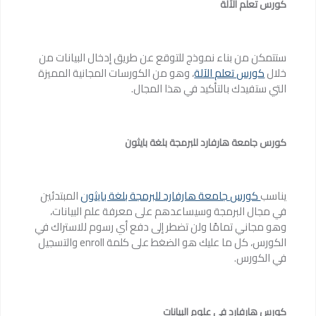
كورس تعلم الآلة
ستتمكن من بناء نموذج للتوقع عن طريق إدخال البيانات من
خلال
كورس تعلم الآلة
، وهو من الكورسات المجانية المميزة
التي ستفيدك بالتأكيد في هذا المجال.
كورس جامعة هارفارد للبرمجة بلغة بايثون
يناسب
كورس جامعة هارفارد للبرمجة بلغة بايثون
المبتدئين
في مجال البرمجة وسيساعدهم على معرفة علم البيانات،
وهو مجاني تمامًا ولن تضطر إلى دفع أي رسوم للاستراك في
الكورس، كل ما عليك هو الضغط على كلمة enroll والتسجيل
في الكورس.
كورس هارفارد في علوم البيانات