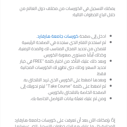
يمكنك التسجيل في الكورسات من مختلف دول العالم من
خلال اتباع الخطوات التالية:
ادخل إلى صفحة
كورسات جامعة هارفارد
.
ثم استخدم الفلتر الذي ستجده في الصفحة الرئيسية
لتتمكن من تحديد المجال المناسب لك والمدة الزمنية،
وكذلك أيضًا مستوى صعوبة الكورس.
وبعد ذلك عليك التأكد من اختيار كلمة “FREE في خيار
تحديد السعر؛ وذلك حتى تظهر لك الكورسات المجانية
فقط.
وبعدها اضغط على الكورس الذي تريد الالتحاق به.
ثم اضغط على كلمة “Take Course” ليتم تحويلك إلى
الصفحة الخاصة بالالتحاق بالكورس.
ومن ثم عليك تعبئة بيانات التواصل الخاصة بك.
إذًا بإمكانك الآن بعد أن تعرفت على كورسات جامعة هارفارد
المجانية كل ما عليك هو اتباع خطوات التسجيل التي عرضناها