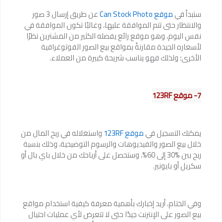
ستبدأ في
موقع Can Stock Photo
عن طريق إرسال 3 صور
والانتظار حتى تتم الموافقة عليها، وغالبًا تكون الموافقة في
نفس اليوم، وهو موقع رائع يفضله الكثير من المشترين نظرًا
لأسعاره الجيدة مقارنةً بمواقع بيع الصور الفوتوغرافية
الأخرى؛ ولذلك فهو يناسب شريحة كبيرة من العملاء.
7- موقع 123RF
يمكنك التسجيل في
موقع 123RF
واستغلاله في ربح المال من
خلال بيع الصور والفيديوهات والرسوم التوضيحية، وذلك بنسبة
ربح بين %30 إلى 60%، وستحصل على أرباحك من خلال باي بال أو
سكريل أو بايونير.
وفي الختام، أريد إخبارك بأهمية معرفة كيفية استخدام مواقع
بيع الصور على الإنترنت جيدًا حتى لا تتعرض لأي عمليات احتيال