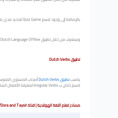
بالإضافة إلى وجود قسم Quiz Game لتحديد مدى معرفتك للكلمات التي تعلمتها داخل التطبيق، والجدير بالذكر أن بإمكانك تحديد الموضوع الذي تريد اختبار نفسك فيه.
وستعرف من خلال تطبيق Learn Dutch Language Offline‏ مجموعة من الموضوعات، ومنها: السوق، وسائل النقل، الأرقام، الحيوانات، الرياضات، المدرسة، الطوارئ، وغيرهم.
تطبيق Dutch Verbs
يناسب
تطبيق Dutch Verbs
أصحاب المستوى المتوسط و
قسم خاص ب Irregular Verbs لمعرفة الأفعال الشاذة الموجودة في اللغة الهولندية.
مصادر تعلم اللغة الهولندية | قناة Dora and Taysir/ دورا وتيسير