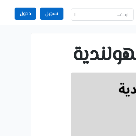
تسجيل
دخول
هولندية