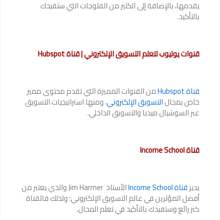
يقدمها، بالإضافة إلى الكثير من الفلوجات التي ستفيدك
بالتأكيد.
قنوات يوتيوب لتعلم التسويق الإلكتروني | قناة Hubspot
قناة Hubspot
من القنوات المميزة التي تقدم محتوى مميز
خاص بمجال
التسويق الإلكتروني
، ومنها استراتيجيات التسويق
عبر السوشيال ميديا والتسويق الداخلي.
قناة Income School
يدير
قناة Income School
الأستاذ Jim Harmer والذي يعتبر من
أفضل المؤثرين في عالم التسويق الإلكتروني؛ ولذلك فالقناة
كنز رائع وستفيدك بالتأكيد في تعلم المجال.