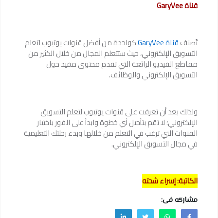
قناة GaryVee
تُصنف
قناة GaryVee
كواحدة من أفضل قنوات يوتيوب لتعلم
التسويق الإلكتروني، حيث ستتعلم المجال من خلال الكثير من
مقاطع الفيديو الرائعة التي تقدم محتوى مفيد حول
التسويق الإلكتروني والوظائف.
ولذلك بعد أن تعرفت على قنوات يوتيوب لتعلم التسويق
الإلكتروني؛ لا تقم بتأجيل أي خطوة وابدأ على الفور باختيار
القنوات التي ترغب في التعلم من خلالها وبدء رحلتك التعليمية
في مجال التسويق الإلكتروني.
الكاتبة: إسراء شحته
مشاركه فى: