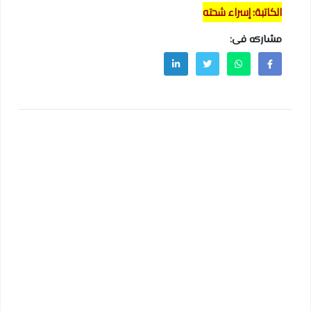
الكاتبة: إسراء شحته
مشاركه فى: