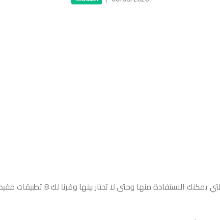
منها وحتى لا تحتار بينها وفرنا لك 8 تطبيقات مفيدة يمكنك تحميلها على هاتفك.