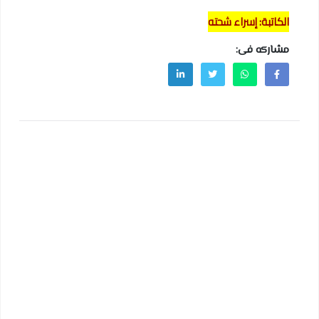
الكاتبة: إسراء شحته
مشاركه فى: