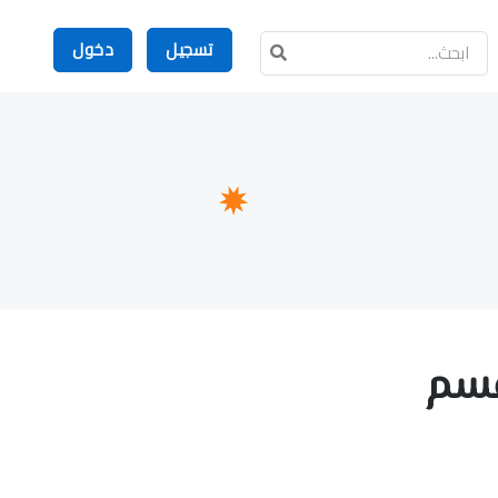
تسجيل
دخول
لقسم