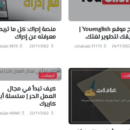
شرح موقع Youenglish |
منصة إدراك: كل ما تريد
قك لتطوير لغتك.
معرفته عن إدراك
24/11/202
31115 مشاهدات
23/11/2022
3679 مشاهدات
لات
المقالات
كيف تبدأ في مجال
العمل الحر | سلسلة أبد
كاريرك
22/11/2022
40040 مشاهدات