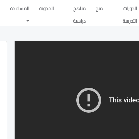
الدورات
منح
مناهج
المدونة
المساعدة
التدريبية
دراسية