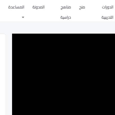
الدورات
منح
مناهج
المدونة
المساعدة
التدريبية
دراسية