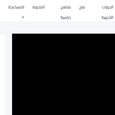
الدورات
منح
مناهج
المدونة
المساعدة
التدريبية
دراسية