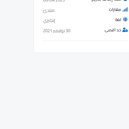
مبتدئ
مهارات
إنجليزي
لغة
30 نوفمبر 2021
حد اقصى