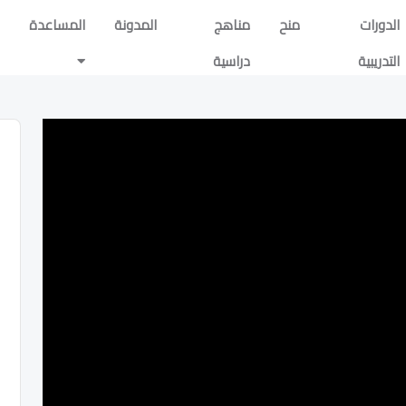
الدورات
منح
مناهج
المدونة
المساعدة
التدريبية
دراسية