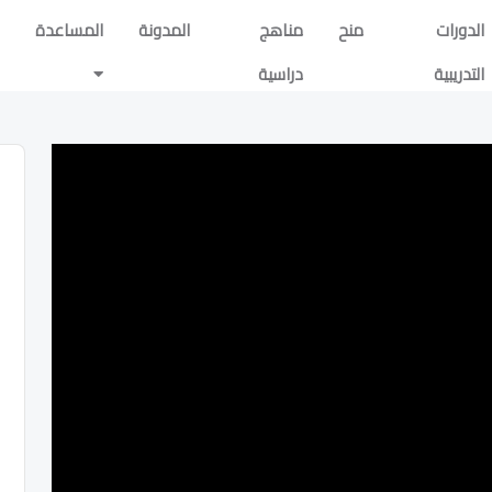
الدورات
منح
مناهج
المدونة
المساعدة
التدريبية
دراسية