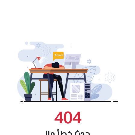
404
حدث خطأ ما!