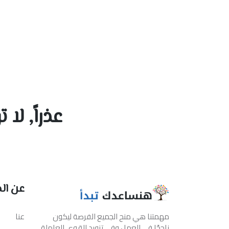
عذراً, لا
عن ال
مهمتنا هي منح الجميع الفرصة ليكون
عنا
ناجحًا في العمل وفي تزويد القوى العاملة