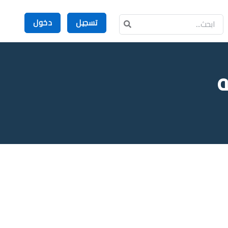
تسجيل
دخول
ه