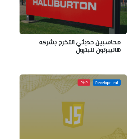
محاسبين حديثي التخرج بشركه
هاليبرتون للبترول
PHP
Development