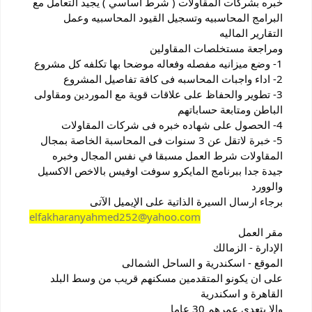
خبره بشركات المقاولات ( شرط أساسي ) يجيد التعامل مع
البرامج المحاسبيه وتسجيل القيود المحاسبيه وعمل
التقارير الماليه
ومراجعة مستخلصات المقاولين
1-
وضع ميزانيه مفصله وفعاله موضحا بها تكلفه كل مشروع
2- اداء واجبات المحاسبه فى كافة تفاصيل المشروع
3- تطوير والحفاظ على علاقات قوية مع الموردين ومقاولى
الباطن ومتابعة حساباتهم
4- الحصول على شهاده خبره فى شركات المقاولات
5- خبرة لاتقل عن 3 سنوات فى المحاسبة الخاصة بمجال
المقاولات شرط العمل مسبقا في نفس المجال وخبره
جيدة جدا ببرنامج المايكرو سوفت اوفيس بالاخص الاكسيل
والوورد
برجاء ارسال السيرة الذاتية على الإيميل الآتى
elfakharanyahmed252@yahoo.com
مقر العمل
الإدارة - الزمالك
الموقع - اسكندرية و الساحل الشمالى
على ان يكونو المتقدمين مسكنهم قريب من وسط البلد
القاهرة و اسكندرية
والا يتعدى عمرهم 30 عاما