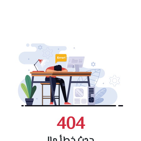
404
حدث خطأ ما!