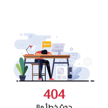
404
حدث خطأ ما!