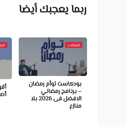
ربما يعجبك أيضا
المقالات
المق
بودكاست توأم رمضان
أقو
– برنامج رمضاني
أصط
الافضل فى 2026 بلا
منازع