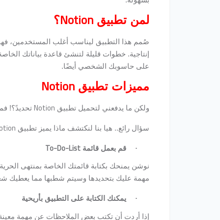
Notion
لمن تطبيق
؟
صُمم هذا التطبيق ليناسب أغلب المستخدمين، فهو
إنتاجية. خطوات قليلة لتنشئ قاعدة بياناتك الخاصة
على حاسوبك الشخصي أيضًا.
Notion
مميزات تطبيق
Notion
ولكن ما يدفعني لتحميل تطبيق
تحديدً؟! فم
otion
سؤال رائع.. هيا بنا لنكتشف ماذا يميز تطبيق
To-Do-List
قم بعمل قائمة
·
نوشن يمنحك بكتابة قائمتك الخاصة بمنتهى الحرية،
مهمة عليك بتحديدها وسيتم شطبها مما يعطيك شعورًا 
يمكنك الكتابة على التطبيق بأريحية
·
إذا أردت أن تكتب بعض الملاحظات عن مهمة معينة