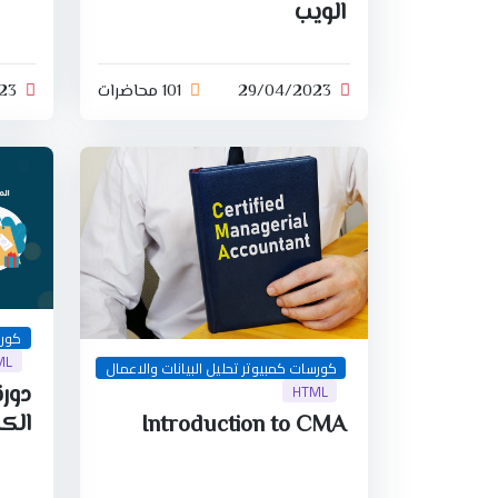
الويب
29/04/2023
101 محاضرات
23
كورس
ML
كورسات كمبيوتر تحليل البيانات والاعمال
HTML
دور
الك
Introduction to CMA