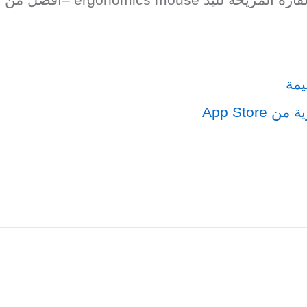
أرة المريحة لليد
ergonomics mouse
–أفضل من الف
App Store