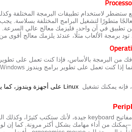
Processo
 ستضطر لاستخدام تطبيقات البرمجة المختلفة وكذلك ب
الجًا متطورًا لتشغيل البرامج المختلفة بسلاسة. يج
 تطبيق في آن واحد، فليزمك معالج عالي السرعة. أو ق
 برمجة الألعاب مثلًا، عندئذ يلزمك معالج أقوى من ا
Operat
فك من البرمجة بالأساس، فإذا كنت تعمل على تطوير
Windows
ا إذا كنت تعمل على تطوير برامج ويندوز
،
 فإنه يمكنك تشغيل
Linux
على أجهزة ويندوز، كما ي
Perip
مفاتيح
keyboard
جيدة، لأنك ستكتب كثيرًا، وكذلك ال
–يمكنك من أداء مهامك بشكل أكثر مرونة. كما إن لوح