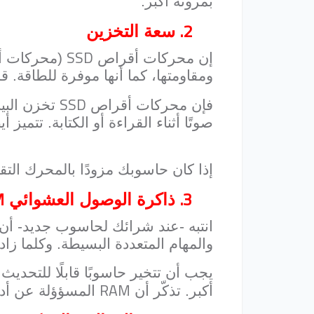
بمرونة أكبر.
2.
سعة التخزين
SSD
إن
محركات أقراص
(محركات أقر
ومقاومتها، كما أنها موفرة للطاقة. ق
SSD
فإن محركات أقراص
تخزن البي
صوتًا أثناء القراءة أو الكتابة. تتميز أ
إذا كان حاسوبك مزودًا بالمحرك التق
M
3.
ذاكرة الوصول العشوائي
انتبه -عند شرائك لحاسوب جديد- أن 
والمهام المتعددة البسيطة. وكلما زاد
يجب أن تتخير حاسوبًا قابلًا للتحديث
RAM
أكبر. تذكّر أن
المسؤؤلة عن أداء