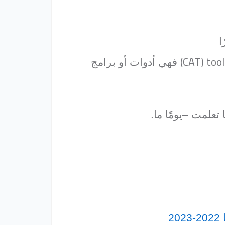
ا
(CAT) too
فهي أدوات أو برامج
علمت –يومًا ما.
2