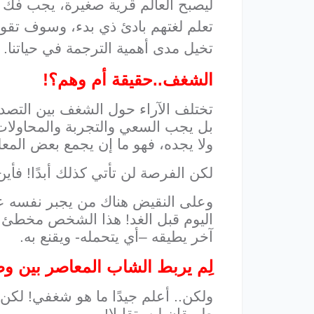
ليصبح العالم قرية صغيرة، يجب فك ش
تعلم لغتهم بادئ ذي بدء، وسوف تقود
تخيل مدى أهمية الترجمة في حياتنا.
الشغف..حقيقة أم وهم؟!
تختلف الآراء حول الشغف بين التصدي
بل يجب السعي والتجربة والمحاولات
ولا يجده، فهو ما إن يجمع بعض الم
لكن الفرصة لن تأتي كذلك أبدًا! فأي
وعلى النقيض هناك من يجبر نفسه على ا
اليوم قبل الغد! هذا الشخص مخطئ ف
آخر يطيقه –أي يتحمله- ويقنع به.
لِم يربط الشاب المعاصر بين و
ولكن.. أعلم جيدًا ما هو شغفي! لكن
طريقان لن يتقابلا!