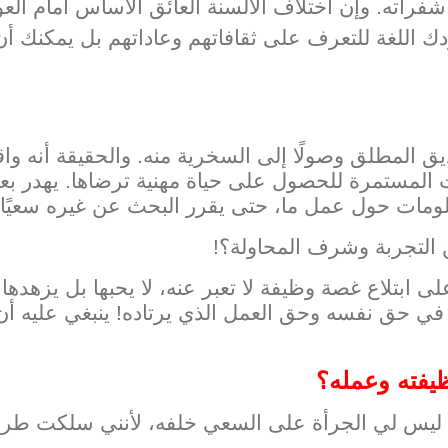
فراته. وإن اختلاف الألسنة العائق الأساس أمام الع
ك اللغة للتعرف على ثقافاتهم وعاداتهم بل يمكنك أن
ق المطلق وصولًا إلى السخرية منه. والحقيقة أنه وا
 المستمرة للحصول على حياة مهنية ترضاها. يهدر ب
علومات حول عمل ما، حتى يقرر البحث عن غيره سعيً
ن التجربة وشرف المحاولة؟!
بتلاع غصة وظيفة لا تعبر عنه، لا يحبها بل يزهدها ول
ي حق نفسه وحق العمل الذي يرتاده! ينبغي عليه أن
ظيفته وعمله؟
 ليس لي الجرأة على السعي خلفه، لأنني سلكت طريقً